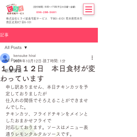
[受付時間] 8:00～17:00(平日の月曜～金曜)
096-288-5681
株式会社ヒライ給食宅配サービス 〒861-4101 熊本県熊本市
南区近見8丁目6-101
記事
All Posts
kensuke hirai
All Posts
2021年10月12日
読了時間: 1分
１０月１２日 本日食材が変
新着情報
わっています
申し訳ありません、本日チキンカツを予
定しておりましたが
仕入れの関係でそろえることができませ
んでした。
チキンカツ、フライドチキンをメインと
したおまかせフライで
対応しております。ソースはメニュー表
通りレモンタルタルソースです。