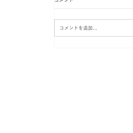
コメント
コメントを追加…
8月7日 本日のひまわりラン
チ
株式会