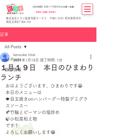
[受付時間] 8:00～17:00(平日の月曜～金曜)
096-288-5681
株式会社ヒライ給食宅配サービス 〒861-4101 熊本県熊本市
南区近見8丁目6-101
記事
All Posts
kensuke hirai
All Posts
2021年1月19日
読了時間: 1分
１月１９日 本日のひまわり
新着情報
ランチ
おはようございます、ひまわりです😀
本日のメニューは
🍁目玉焼きonハンバーグ～特製デミグラ
スソース～
🍂竹輪とピーマンの塩炒め
🍃小松菜和え物
です！
よろしくお願いします😁