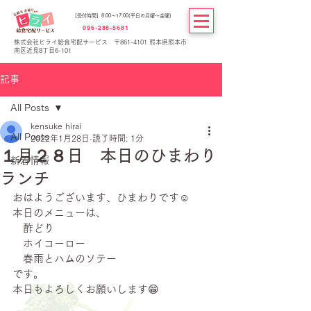
[受付時間] 8:00～17:00(平日の月曜～金曜)
096-288-5681
株式会社ヒライ給食宅配サービス 〒861-4101 熊本県熊本市
南区近見8丁目6-101
記事
All Posts
kensuke hirai
All Posts
2022年1月28日
読了時間: 1分
１月２８日 本日のひまわり
新着情報
ランチ
おはようございます、ひまわりです☺
本日のメニューは、
　酢どり
　ホイコーロー
　春雨とハムのソテー
です。
本日もよろしくお願いします😁