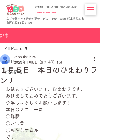
[受付時間] 8:00～17:00(平日の月曜～金曜)
096-288-5681
株式会社ヒライ給食宅配サービス 〒861-4101 熊本県熊本市
南区近見8丁目6-101
記事
All Posts
kensuke hirai
All Posts
2022年1月5日
読了時間: 1分
１月５日 本日のひまわりラ
新着情報
ンチ
おはようございます、ひまわりです、
あけましておめでとうございます。
今年もよろしくお願いします！
本日のメニューは
〇酢豚
〇八宝菜
〇もやしナムル
です、