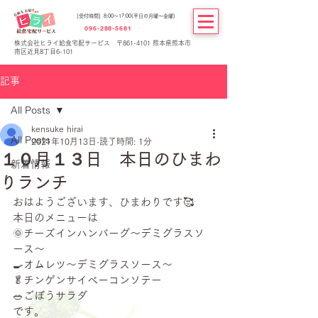
[受付時間] 8:00～17:00(平日の月曜～金曜)
096-288-5681
株式会社ヒライ給食宅配サービス 〒861-4101 熊本県熊本市
南区近見8丁目6-101
記事
All Posts
kensuke hirai
All Posts
2021年10月13日
読了時間: 1分
１０月１３日 本日のひまわ
新着情報
りランチ
おはようございます、ひまわりです🥰
本日のメニューは
🌞チーズインハンバーグ～デミグラスソ
ース～
🍳オムレツ～デミグラスソース～
🥬チンゲンサイベーコンソテー
🥗ごぼうサラダ
です。