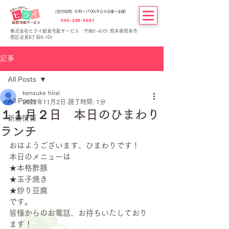
[受付時間] 8:00～17:00(平日の月曜～金曜)
096-288-5681
株式会社ヒライ給食宅配サービス 〒861-4101 熊本県熊本市
南区近見8丁目6-101
記事
All Posts
kensuke hirai
All Posts
2022年11月2日
読了時間: 1分
１１月２日 本日のひまわり
新着情報
ランチ
おはようございます、ひまわりです！
本日のメニューは
★本格酢豚
★玉子焼き
★炒り豆腐
です。
皆様からのお電話、お待ちいたしており
ます！