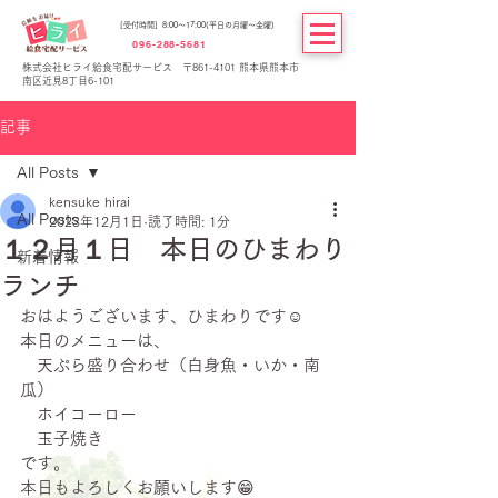
[受付時間] 8:00～17:00(平日の月曜～金曜)
096-288-5681
株式会社ヒライ給食宅配サービス 〒861-4101 熊本県熊本市
南区近見8丁目6-101
記事
All Posts
kensuke hirai
All Posts
2023年12月1日
読了時間: 1分
１２月１日 本日のひまわり
新着情報
ランチ
おはようございます、ひまわりです☺
本日のメニューは、
　天ぷら盛り合わせ（白身魚・いか・南
瓜）
　ホイコーロー
　玉子焼き
です。
本日もよろしくお願いします😁