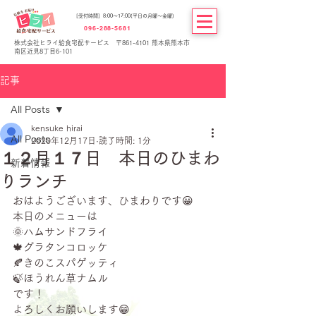
[受付時間] 8:00～17:00(平日の月曜～金曜)
096-288-5681
株式会社ヒライ給食宅配サービス 〒861-4101 熊本県熊本市
南区近見8丁目6-101
記事
All Posts
kensuke hirai
All Posts
2020年12月17日
読了時間: 1分
１２月１７日 本日のひまわ
新着情報
りランチ
おはようございます、ひまわりです😀
本日のメニューは
🌞ハムサンドフライ
🍁グラタンコロッケ
🍂きのこスパゲッティ
🍃ほうれん草ナムル
です！
よろしくお願いします😁