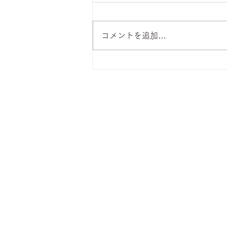
コメントを追加…
8月6日 本日のひまわりラン
チ
株式会