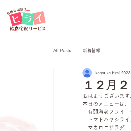
All Posts
新着情報
kensuke hirai
202
１２月２
おはようございます
本日のメニューは、
　有頭海老フライ　
　トマトハヤシライ
　マカロニサラダ