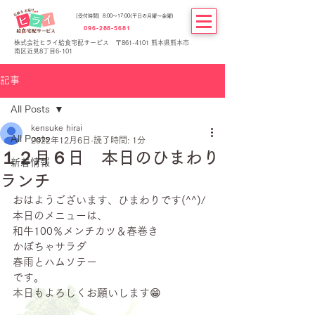
[受付時間] 8:00～17:00(平日の月曜～金曜)
096-288-5681
株式会社ヒライ給食宅配サービス 〒861-4101 熊本県熊本市
南区近見8丁目6-101
記事
All Posts
kensuke hirai
All Posts
2022年12月6日
読了時間: 1分
１２月６日 本日のひまわり
新着情報
ランチ
おはようございます、ひまわりです(^^)/
本日のメニューは、
和牛100％メンチカツ＆春巻き
かぼちゃサラダ
春雨とハムソテー
です。
本日もよろしくお願いします😁