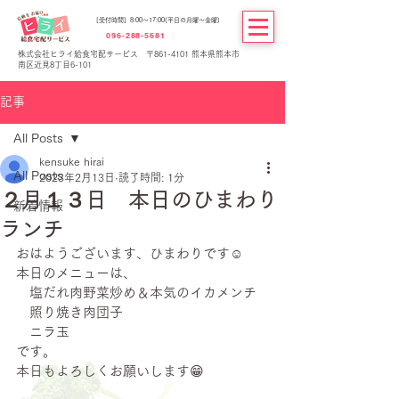
[受付時間] 8:00～17:00(平日の月曜～金曜)
096-288-5681
株式会社ヒライ給食宅配サービス 〒861-4101 熊本県熊本市
南区近見8丁目6-101
記事
All Posts
kensuke hirai
All Posts
2023年2月13日
読了時間: 1分
２月１３日 本日のひまわり
新着情報
ランチ
おはようございます、ひまわりです☺
本日のメニューは、
　塩だれ肉野菜炒め＆本気のイカメンチ
　照り焼き肉団子
　ニラ玉
です。
本日もよろしくお願いします😁