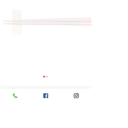
コメント
コメントを追加…
8月6日 本日のひまわり
8月5日 本日