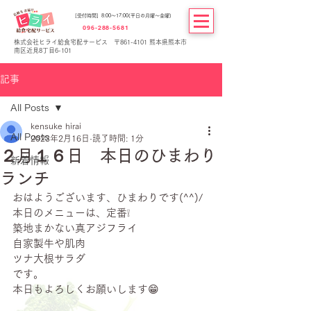
[受付時間] 8:00～17:00(平日の月曜～金曜)
096-288-5681
株式会社ヒライ給食宅配サービス 〒861-4101 熊本県熊本市
南区近見8丁目6-101
記事
All Posts
kensuke hirai
All Posts
2023年2月16日
読了時間: 1分
２月１６日 本日のひまわり
新着情報
ランチ
おはようございます、ひまわりです(^^)/
本日のメニューは、定番❕
築地まかない真アジフライ
自家製牛や肌肉
ツナ大根サラダ
です。
本日もよろしくお願いします😁