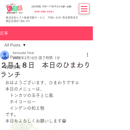
[受付時間] 8:00～17:00(平日の月曜～金曜)
096-288-5681
株式会社ヒライ給食宅配サービス 〒861-4101 熊本県熊本市
南区近見8丁目6-101
記事
All Posts
kensuke hirai
All Posts
2022年2月18日
読了時間: 1分
２月１８日 本日のひまわり
新着情報
ランチ
おはようございます、ひまわりです☺
本日のメニューは、
　トンカツの玉子とじ風
　ホイコーロー
　インゲンの和え物
です。
本日もよろしくお願いします😁