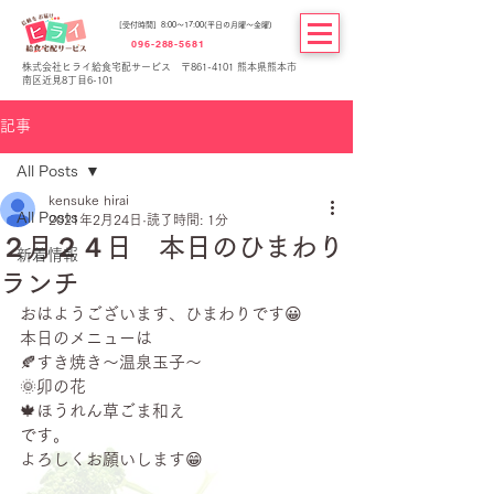
[受付時間] 8:00～17:00(平日の月曜～金曜)
096-288-5681
株式会社ヒライ給食宅配サービス 〒861-4101 熊本県熊本市
南区近見8丁目6-101
記事
All Posts
kensuke hirai
All Posts
2021年2月24日
読了時間: 1分
２月２４日 本日のひまわり
新着情報
ランチ
おはようございます、ひまわりです😀
本日のメニューは
🍂すき焼き～温泉玉子～
🌞卯の花
🍁ほうれん草ごま和え
です。
よろしくお願いします😁