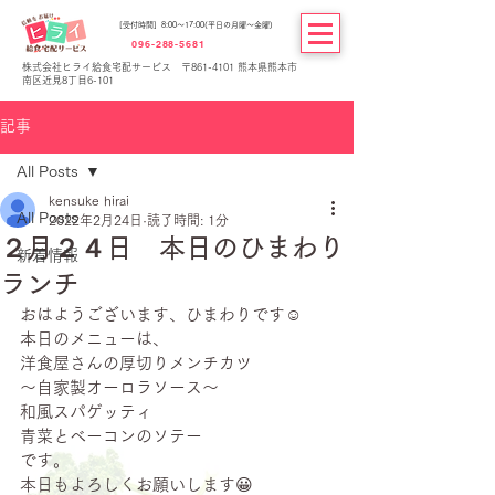
[受付時間] 8:00～17:00(平日の月曜～金曜)
096-288-5681
株式会社ヒライ給食宅配サービス 〒861-4101 熊本県熊本市
南区近見8丁目6-101
記事
All Posts
kensuke hirai
All Posts
2022年2月24日
読了時間: 1分
２月２４日 本日のひまわり
新着情報
ランチ
おはようございます、ひまわりです☺
本日のメニューは、
洋食屋さんの厚切りメンチカツ
～自家製オーロラソース～
和風スパゲッティ
青菜とベーコンのソテー
です。
本日もよろしくお願いします😀