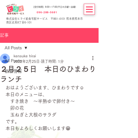
[受付時間] 8:00～17:00(平日の月曜～金曜)
096-288-5681
株式会社ヒライ給食宅配サービス 〒861-4101 熊本県熊本市
南区近見8丁目6-101
記事
All Posts
kensuke hirai
All Posts
2022年2月25日
読了時間: 1分
２月２５日 本日のひまわり
新着情報
ランチ
おはようございます、ひまわりです☺
本日のメニューは、
　すき焼き　～半熟ゆで卵付き～
　卯の花
　玉ねぎと大根のサラダ
です。
本日もよろしくお願いします😁