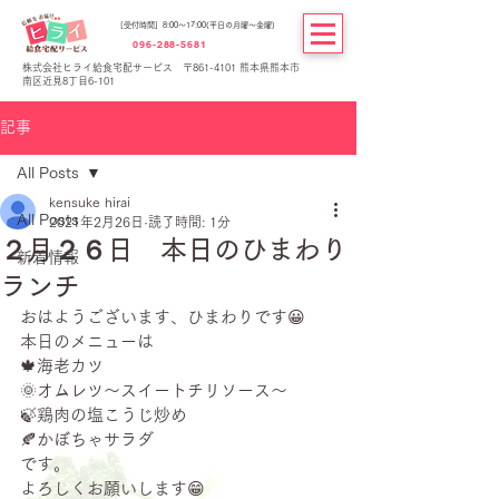
[受付時間] 8:00～17:00(平日の月曜～金曜)
096-288-5681
株式会社ヒライ給食宅配サービス 〒861-4101 熊本県熊本市
南区近見8丁目6-101
記事
All Posts
kensuke hirai
All Posts
2021年2月26日
読了時間: 1分
２月２６日 本日のひまわり
新着情報
ランチ
おはようございます、ひまわりです😀
本日のメニューは
🍁海老カツ
🌞オムレツ～スイートチリソース～
🍃鶏肉の塩こうじ炒め
🍂かぼちゃサラダ
です。
よろしくお願いします😁