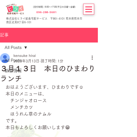
[受付時間] 8:00～17:00(平日の月曜～金曜)
096-288-5681
株式会社ヒライ給食宅配サービス 〒861-4101 熊本県熊本市
南区近見8丁目6-101
記事
All Posts
kensuke hirai
All Posts
2023年3月13日
読了時間: 1分
３月１３日 本日のひまわり
新着情報
ランチ
おはようございます、ひまわりです☺
本日のメニューは、
　チンジャオロース
　メンチカツ
　ほうれん草のナムル
です。
本日もよろしくお願いします😁