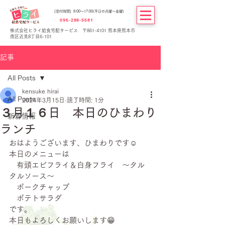
[受付時間] 8:00～17:00(平日の月曜～金曜)
096-288-5681
株式会社ヒライ給食宅配サービス 〒861-4101 熊本県熊本市
南区近見8丁目6-101
記事
All Posts
kensuke hirai
All Posts
2024年3月15日
読了時間: 1分
３月１６日 本日のひまわり
新着情報
ランチ
おはようございます、ひまわりです☺
本日のメニューは
　有頭エビフライ＆白身フライ　～タル
タルソース～
　ポークチャップ
　ポテトサラダ
です。
本日もよろしくお願いします😁