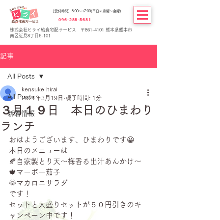
[受付時間] 8:00～17:00(平日の月曜～金曜)
096-288-5681
株式会社ヒライ給食宅配サービス 〒861-4101 熊本県熊本市
南区近見8丁目6-101
記事
All Posts
kensuke hirai
All Posts
2021年3月19日
読了時間: 1分
３月１９日 本日のひまわり
新着情報
ランチ
おはようございます、ひまわりです😀
本日のメニューは
🍂自家製とり天～梅香る出汁あんかけ～
🍁マーボー茄子
🌞マカロニサラダ
です！
セットと大盛りセットが５０円引きのキ
ャンペーン中です！