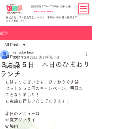
[受付時間] 8:00～17:00(平日の月曜～金曜)
096-288-5681
株式会社ヒライ給食宅配サービス 〒861-4101 熊本県熊本市
南区近見8丁目6-101
記事
All Posts
kensuke hirai
All Posts
2021年3月25日
読了時間: 1分
３月２５日 本日のひまわり
新着情報
ランチ
おはようございます、ひまわりです😀
セット３５０円のキャンペーン、明日ま
でとなりました！
お電話お待ちいたしております！
本日のメニューは
🌞真アジフライ
🍃焼肉