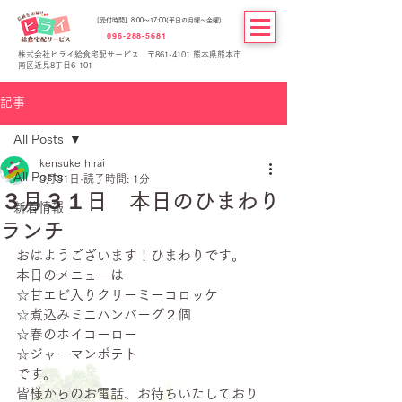
[受付時間] 8:00～17:00(平日の月曜～金曜)
096-288-5681
株式会社ヒライ給食宅配サービス 〒861-4101 熊本県熊本市
南区近見8丁目6-101
記事
All Posts
kensuke hirai
All Posts
3月31日
読了時間: 1分
３月３１日 本日のひまわり
新着情報
ランチ
おはようございます！ひまわりです。
本日のメニューは
☆甘エビ入りクリーミーコロッケ
☆煮込みミニハンバーグ２個
☆春のホイコーロー
☆ジャーマンポテト
です。
皆様からのお電話、お待ちいたしており