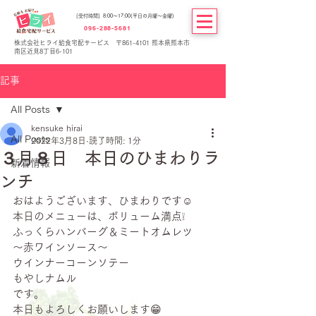
[受付時間] 8:00～17:00(平日の月曜～金曜)
096-288-5681
株式会社ヒライ給食宅配サービス 〒861-4101 熊本県熊本市
南区近見8丁目6-101
記事
All Posts
kensuke hirai
All Posts
2022年3月8日
読了時間: 1分
３月８日 本日のひまわりラ
新着情報
ンチ
おはようございます、ひまわりです☺
本日のメニューは、ボリューム満点❕
ふっくらハンバーグ＆ミートオムレツ
～赤ワインソース～
ウインナーコーンソテー
もやしナムル
です。
本日もよろしくお願いします😁