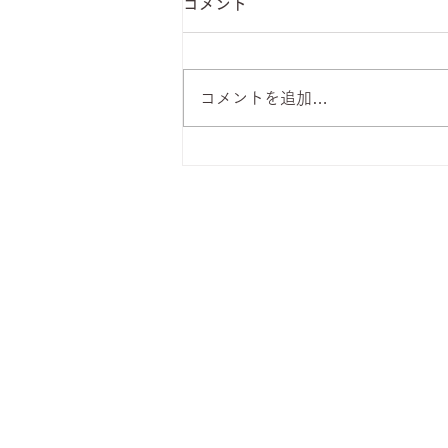
コメント
コメントを追加…
8月6日 本日のひまわりラン
チ
株式会