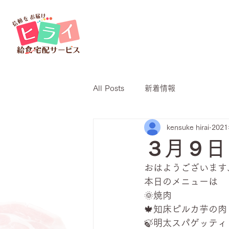
All Posts
新着情報
kensuke hirai
202
３月９日
おはようございます
本日のメニューは
🌞焼肉
🍁知床ピルカ芋の
🍃明太スパゲッティ