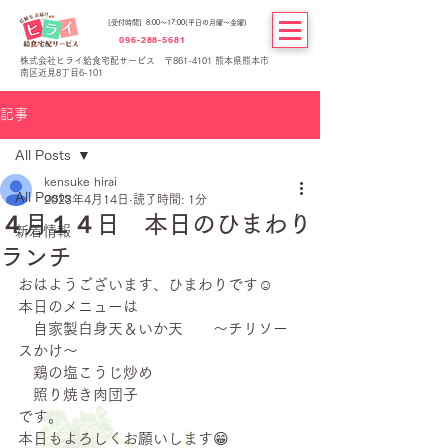
[受付時間] 8:00～17:00(平日の月曜～金曜)
096-288-5681
株式会社ヒライ給食宅配サービス 〒861-4101 熊本県熊本市
南区近見8丁目6-101
記事
All Posts
kensuke hirai
All Posts
2023年4月14日
読了時間: 1分
４月１４日 本日のひまわり
新着情報
ランチ
おはようございます、ひまわりです☺
本日のメニューは
　自家製白身天＆いか天　　～チリソー
スかけ～
　鶏の塩こうじ炒め
　照り焼き肉団子
です。
本日もよろしくお願いします😁