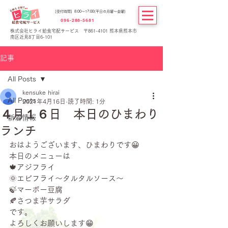
[受付時間] 8:00～17:00(平日の月曜～金曜)
096-288-5681
株式会社ヒライ給食宅配サービス 〒861-4101 熊本県熊本市
南区近見8丁目6-101
記事
All Posts
kensuke hirai
All Posts
2021年4月16日
読了時間: 1分
４月１６日 本日のひまわり
新着情報
ランチ
おはようございます、ひまわりです😀
本日のメニューは
🍁アジフライ
🌞エビフライ～タルタルソース～
🍃マーボー豆腐
🍂さつま芋サラダ
です。
よろしくお願いします😁