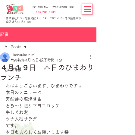
[受付時間] 8:00～17:00(平日の月曜～金曜)
096-288-5681
株式会社ヒライ給食宅配サービス 〒861-4101 熊本県熊本市
南区近見8丁目6-101
記事
All Posts
kensuke hirai
All Posts
2022年4月19日
読了時間: 1分
４月１９日 本日のひまわり
新着情報
ランチ
おはようございます、ひまわりです☺
本日のメニューは、
天然鮭の塩焼き＆
とろ～り照りマヨコロッケ
牛しぐれ煮
ツナ大根サラダ
です。
本日もよろしくお願いします😁