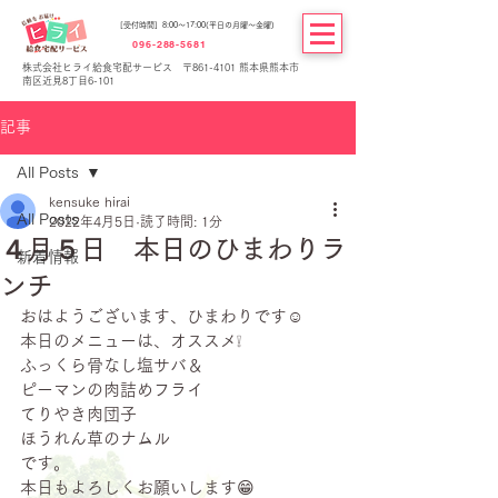
[受付時間] 8:00～17:00(平日の月曜～金曜)
096-288-5681
株式会社ヒライ給食宅配サービス 〒861-4101 熊本県熊本市
南区近見8丁目6-101
記事
All Posts
kensuke hirai
All Posts
2022年4月5日
読了時間: 1分
４月５日 本日のひまわりラ
新着情報
ンチ
おはようございます、ひまわりです☺
本日のメニューは、オススメ❕
ふっくら骨なし塩サバ＆
ピーマンの肉詰めフライ
てりやき肉団子
ほうれん草のナムル
です。
本日もよろしくお願いします😁