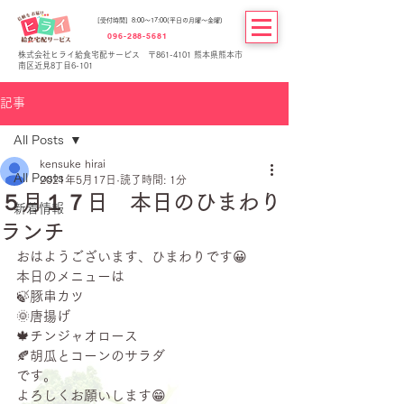
[受付時間] 8:00～17:00(平日の月曜～金曜)
096-288-5681
株式会社ヒライ給食宅配サービス 〒861-4101 熊本県熊本市
南区近見8丁目6-101
記事
All Posts
kensuke hirai
All Posts
2021年5月17日
読了時間: 1分
５月１７日 本日のひまわり
新着情報
ランチ
おはようございます、ひまわりです😀
本日のメニューは
🍃豚串カツ
🌞唐揚げ
🍁チンジャオロース
🍂胡瓜とコーンのサラダ
です。
よろしくお願いします😁