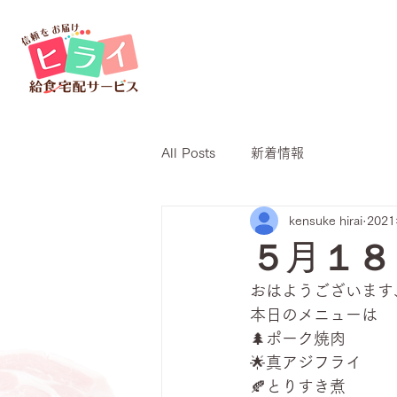
All Posts
新着情報
kensuke hirai
202
５月１８
おはようございます
本日のメニューは
🌲ポーク焼肉
🌟真アジフライ
🍂とりすき煮