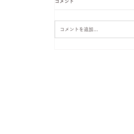
コメント
コメントを追加…
8月7日 本日のひまわりラン
チ
株式会