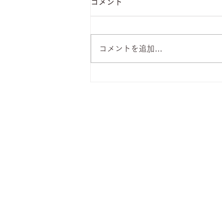
コメント
コメントを追加…
8月7日 本日のひまわりラン
チ
株式会