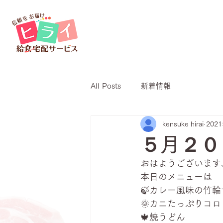
All Posts
新着情報
kensuke hirai
202
５月２０
おはようございます
本日のメニューは
🍃カレー風味の竹
🌞カニたっぷりコロ
🍁焼うどん