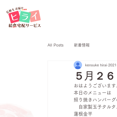
All Posts
新着情報
kensuke hirai
202
５月２６
おはようございます
本日のメニューは
照り焼きハンバーグ
　自家製玉子タルタ
蓮根金平