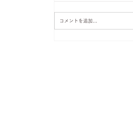
コメントを追加…
8月6日 本日のひまわりラン
チ
株式会