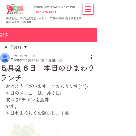
[受付時間] 8:00～17:00(平日の月曜～金曜)
096-288-5681
株式会社ヒライ給食宅配サービス 〒861-4101 熊本県熊本市
南区近見8丁目6-101
記事
All Posts
kensuke hirai
All Posts
2022年5月26日
読了時間: 1分
５月２６日 本日のひまわり
新着情報
ランチ
おはようございます、ひまわりです(^^)/
本日のメニューは、丼の日❕
欲ばり‼チキン南蛮丼
です。
本日もよろしくお願いします😁