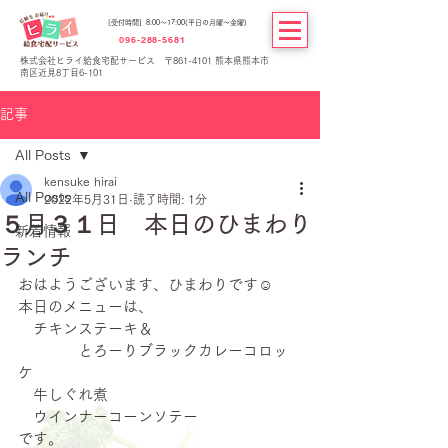
[受付時間] 8:00～17:00(平日の月曜～金曜)
096-288-5681
株式会社ヒライ給食宅配サービス 〒861-4101 熊本県熊本市
南区近見8丁目6-101
記事
All Posts
kensuke hirai
All Posts
2022年5月31日
読了時間: 1分
５月３１日 本日のひまわり
新着情報
ランチ
おはようございます、ひまわりです☺
本日のメニューは、
　チキンステーキ＆
　　　　とろーりブラックカレーコロッ
ケ
　牛しぐれ煮
　ウインナーコーンソテー
です。