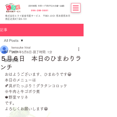
[受付時間] 8:00～17:00(平日の月曜～金曜)
096-288-5681
株式会社ヒライ給食宅配サービス 〒861-4101 熊本県熊本市
南区近見8丁目6-101
記事
All Posts
kensuke hirai
All Posts
2021年5月6日
読了時間: 1分
５月６日 本日のひまわりラ
新着情報
ンチ
おはようございます、ひまわりです😀
本日のメニューは
🍂具がたっぷり！グラタンコロッケ
🌞牛肉と牛ゴボウ煮
🍁野菜マリネ
です。
よろしくお願いします😁