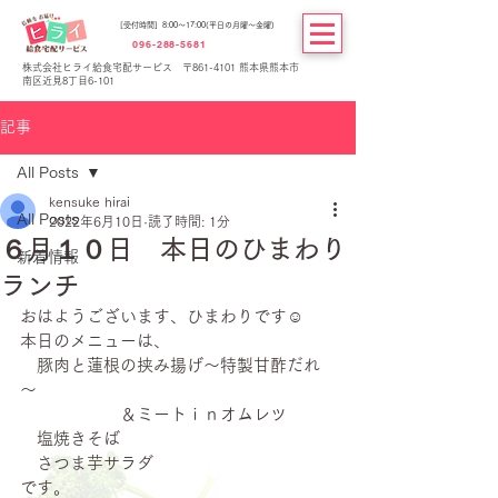
[受付時間] 8:00～17:00(平日の月曜～金曜)
096-288-5681
株式会社ヒライ給食宅配サービス 〒861-4101 熊本県熊本市
南区近見8丁目6-101
記事
All Posts
kensuke hirai
All Posts
2022年6月10日
読了時間: 1分
６月１０日 本日のひまわり
新着情報
ランチ
おはようございます、ひまわりです☺
本日のメニューは、
　豚肉と蓮根の挟み揚げ～特製甘酢だれ
～
　　　　　　＆ミートｉｎオムレツ
　塩焼きそば
　さつま芋サラダ
です。