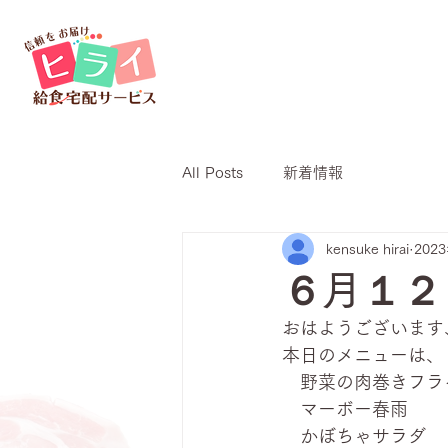
All Posts
新着情報
kensuke hirai
202
６月１２
おはようございます
本日のメニューは、
　野菜の肉巻きフラ
　マーボー春雨
　かぼちゃサラダ