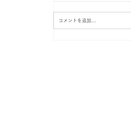
コメントを追加…
8月6日 本日のひまわりラン
チ
株式会