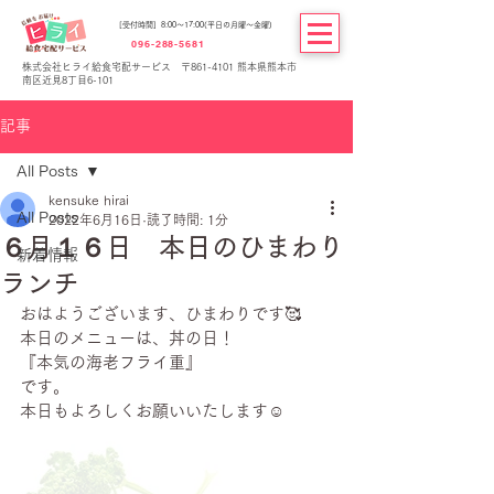
[受付時間] 8:00～17:00(平日の月曜～金曜)
096-288-5681
株式会社ヒライ給食宅配サービス 〒861-4101 熊本県熊本市
南区近見8丁目6-101
記事
All Posts
kensuke hirai
All Posts
2022年6月16日
読了時間: 1分
６月１６日 本日のひまわり
新着情報
ランチ
おはようございます、ひまわりです🥰
本日のメニューは、丼の日！
『本気の海老フライ重』
です。
本日もよろしくお願いいたします☺