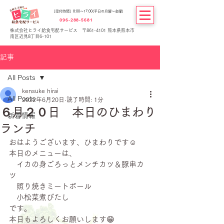
[受付時間] 8:00～17:00(平日の月曜～金曜)
096-288-5681
株式会社ヒライ給食宅配サービス 〒861-4101 熊本県熊本市
南区近見8丁目6-101
記事
All Posts
kensuke hirai
All Posts
2022年6月20日
読了時間: 1分
６月２０日 本日のひまわり
新着情報
ランチ
おはようございます、ひまわりです☺
本日のメニューは、
　イカの身ごろっとメンチカツ＆豚串カ
ツ
　照り焼きミートボール
　小松菜煮びたし
です。
本日もよろしくお願いします😁