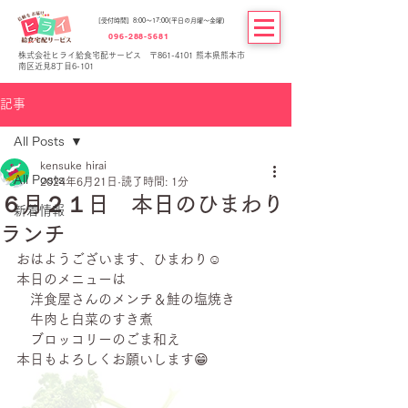
[受付時間] 8:00～17:00(平日の月曜～金曜)
096-288-5681
株式会社ヒライ給食宅配サービス 〒861-4101 熊本県熊本市
南区近見8丁目6-101
記事
All Posts
kensuke hirai
All Posts
2024年6月21日
読了時間: 1分
６月２１日 本日のひまわり
新着情報
ランチ
おはようございます、ひまわり☺
本日のメニューは
　洋食屋さんのメンチ＆鮭の塩焼き
　牛肉と白菜のすき煮
　ブロッコリーのごま和え
本日もよろしくお願いします😁