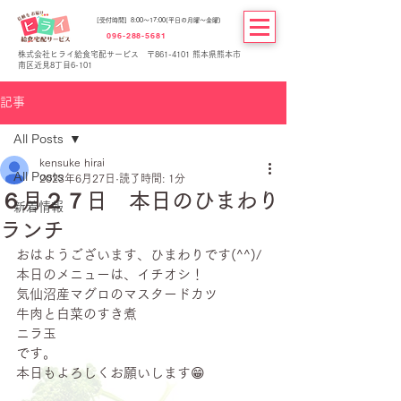
[受付時間] 8:00～17:00(平日の月曜～金曜)
096-288-5681
株式会社ヒライ給食宅配サービス 〒861-4101 熊本県熊本市
南区近見8丁目6-101
記事
All Posts
kensuke hirai
All Posts
2023年6月27日
読了時間: 1分
６月２７日 本日のひまわり
新着情報
ランチ
おはようございます、ひまわりです(^^)/
本日のメニューは、イチオシ！
気仙沼産マグロのマスタードカツ
牛肉と白菜のすき煮
ニラ玉
です。
本日もよろしくお願いします😁