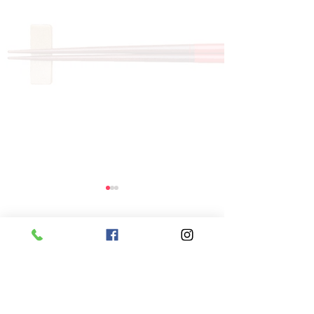
コメント
コメントを追加…
8月6日 本日のひまわり
8月5日 本日