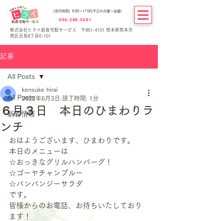
[受付時間] 8:00～17:00(平日の月曜～金曜)
096-288-5681
株式会社ヒライ給食宅配サービス 〒861-4101 熊本県熊本市
南区近見8丁目6-101
記事
All Posts
kensuke hirai
All Posts
2022年6月3日
読了時間: 1分
６月３日 本日のひまわりラ
新着情報
ンチ
おはようございます、ひまわりです。
本日のメニューは
☆おっきなグリルハンバーグ！
☆ゴーヤチャンプルー
☆バンバンジーサラダ
です。
皆様からのお電話、お待ちいたしており
ます！