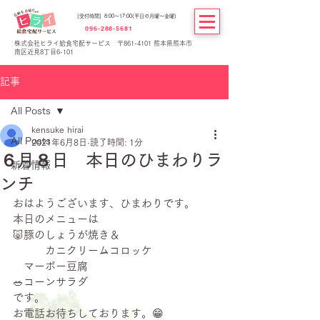
[受付時間] 8:00～17:00(平日の月曜～金曜)
096-288-5681
株式会社ヒライ給食宅配サービス 〒861-4101 熊本県熊本市
南区近見8丁目6-101
記事
All Posts
kensuke hirai
All Posts
2021年6月8日
読了時間: 1分
６月８日 本日のひまわりラ
新着情報
ンチ
おはようございます、ひまわりです。
本日のメニューは
🐷豚のしょうが焼き＆
　　　カニクリームコロッケ
　マーボー豆腐
🥗コーンサラダ
です。
お電話お待ちしております。😁