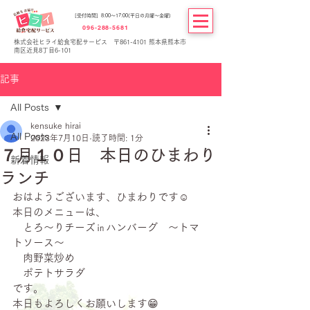
[受付時間] 8:00～17:00(平日の月曜～金曜)
096-288-5681
株式会社ヒライ給食宅配サービス 〒861-4101 熊本県熊本市
南区近見8丁目6-101
記事
All Posts
kensuke hirai
All Posts
2023年7月10日
読了時間: 1分
７月１０日 本日のひまわり
新着情報
ランチ
おはようございます、ひまわりです☺
本日のメニューは、
　とろ～りチーズ㏌ハンバーグ　～トマ
トソース～
　肉野菜炒め
　ポテトサラダ
です。
本日もよろしくお願いします😁