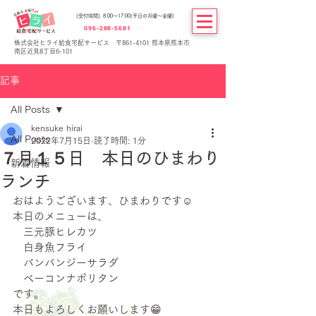
[受付時間] 8:00～17:00(平日の月曜～金曜)
096-288-5681
株式会社ヒライ給食宅配サービス 〒861-4101 熊本県熊本市
南区近見8丁目6-101
記事
All Posts
kensuke hirai
All Posts
2022年7月15日
読了時間: 1分
７月１５日 本日のひまわり
新着情報
ランチ
おはようございます、ひまわりです☺
本日のメニューは、
　三元豚ヒレカツ
　白身魚フライ
　バンバンジーサラダ
　ベーコンナポリタン
です。
本日もよろしくお願いします😁