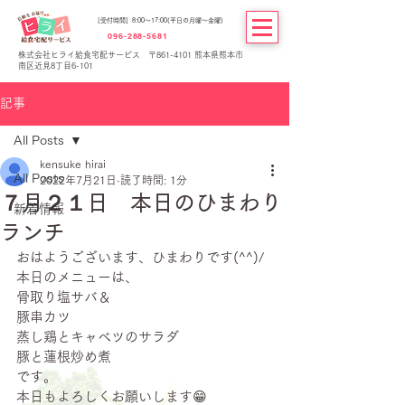
[受付時間] 8:00～17:00(平日の月曜～金曜)
096-288-5681
株式会社ヒライ給食宅配サービス 〒861-4101 熊本県熊本市
南区近見8丁目6-101
記事
All Posts
kensuke hirai
All Posts
2022年7月21日
読了時間: 1分
７月２１日 本日のひまわり
新着情報
ランチ
おはようございます、ひまわりです(^^)/
本日のメニューは、
骨取り塩サバ＆
豚串カツ
蒸し鶏とキャベツのサラダ
豚と蓮根炒め煮
です。
本日もよろしくお願いします😁