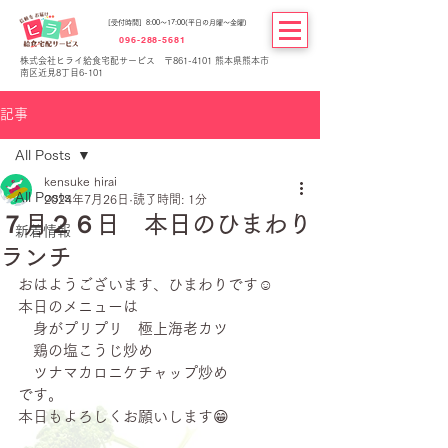
[受付時間] 8:00～17:00(平日の月曜～金曜)
096-288-5681
株式会社ヒライ給食宅配サービス 〒861-4101 熊本県熊本市
南区近見8丁目6-101
記事
All Posts
kensuke hirai
All Posts
2024年7月26日
読了時間: 1分
７月２６日 本日のひまわり
新着情報
ランチ
おはようございます、ひまわりです☺
本日のメニューは
　身がプリプリ　極上海老カツ
　鶏の塩こうじ炒め
　ツナマカロニケチャップ炒め
です。
本日もよろしくお願いします😁