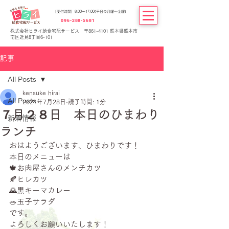
[受付時間] 8:00～17:00(平日の月曜～金曜)
096-288-5681
株式会社ヒライ給食宅配サービス 〒861-4101 熊本県熊本市
南区近見8丁目6-101
記事
All Posts
kensuke hirai
All Posts
2021年7月28日
読了時間: 1分
７月２８日 本日のひまわり
新着情報
ランチ
おはようございます、ひまわりです！
本日のメニューは
🍁お肉屋さんのメンチカツ
🍂ヒレカツ
🌄黒キーマカレー
🥗玉子サラダ
です。
よろしくお願いいたします！