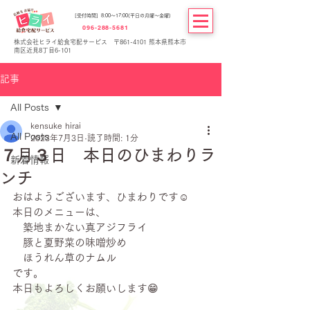
[受付時間] 8:00～17:00(平日の月曜～金曜)
096-288-5681
株式会社ヒライ給食宅配サービス 〒861-4101 熊本県熊本市
南区近見8丁目6-101
記事
All Posts
kensuke hirai
All Posts
2023年7月3日
読了時間: 1分
７月３日 本日のひまわりラ
新着情報
ンチ
おはようございます、ひまわりです☺
本日のメニューは、
　築地まかない真アジフライ
　豚と夏野菜の味噌炒め
　ほうれん草のナムル
です。
本日もよろしくお願いします😁